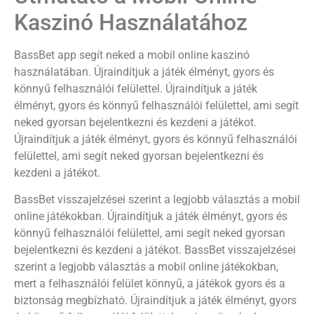
Kaszinó Használatához
BassBet app segít neked a mobil online kaszinó
használatában. Újraindítjuk a játék élményt, gyors és
könnyű felhasználói felülettel. Újraindítjuk a játék
élményt, gyors és könnyű felhasználói felülettel, ami segít
neked gyorsan bejelentkezni és kezdeni a játékot.
Újraindítjuk a játék élményt, gyors és könnyű felhasználói
felülettel, ami segít neked gyorsan bejelentkezni és
kezdeni a játékot.
BassBet visszajelzései szerint a legjobb választás a mobil
online játékokban. Újraindítjuk a játék élményt, gyors és
könnyű felhasználói felülettel, ami segít neked gyorsan
bejelentkezni és kezdeni a játékot. BassBet visszajelzései
szerint a legjobb választás a mobil online játékokban,
mert a felhasználói felület könnyű, a játékok gyors és a
biztonság megbízható. Újraindítjuk a játék élményt, gyors