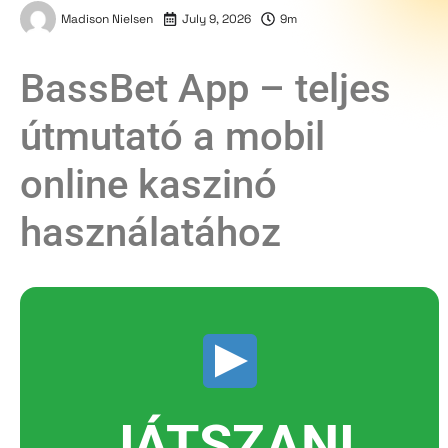
Madison Nielsen
July 9, 2026
9m
BassBet App – teljes
útmutató a mobil
online kaszinó
használatához
JÁTSZANI