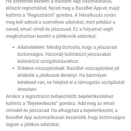
Ha szeretnéd kezdeni a BassBet App használatával,
először regisztrálod. Nyisd meg a BassBet App-et, majd
kattints a “Regisztráció” gombra. A feliratkozás során
meg kell adnod a személyes adatokat, mint például a
neved, email címét és jelszavad. Ez a folyamat segít
megbízhatóan kezelni a játékosok adatokat.
Adatvédelem: Mindig biztosíts, hogy a jelszavad
biztonságos. Használj különböző jelszavakat
különböző szolgáltatásokhoz.
Érdekes visszajelzések: BassBet visszajelzései jól
értékelik a játékosok élményt. Ha bármilyen
kérdésed van, ne felejtsd el a támogatás szolgálatát
értesíteni.
Amikor a regisztráció befejeződött, bejelentkezéshez
kattints a “Bejelentkezés” gombra. Add meg az email
címedet és jelszavad. Ha elhagytad a bejelentkezést, a
BassBet App automatikusan bezáródik, hogy biztonságos
legyen a játékos adatokat.