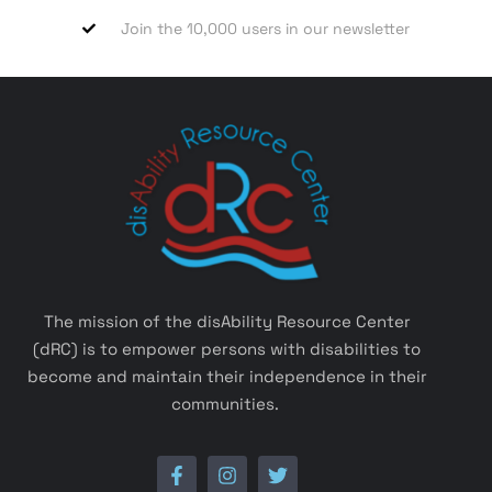
Join the 10,000 users in our newsletter
The mission of the disAbility Resource Center
(dRC) is to empower persons with disabilities to
become and maintain their independence in their
communities.